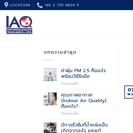
Skip
LOCATION
+66 2 735 6824 5
to
content
บทความล่าสุด
ค่าฝุ่น PM 2.5 คืออะไร
พร้อมวิธีรับมือ
บน
ปิดความเห็น
ค่า
0
ฝุ่น
พ.ย
คุณภาพอากาศ
PM
(Indoor Air Quality)
2.5
คืออะไร?
คือ
บน
ปิดความเห็น
อะไร
คุณภาพ
พร้อม
อากาศ
วิธี
มีการรั่วซึมที่น้ำหล่อเย็น
(Indoor
รับมือ
เกิดจากอะไร และแก้