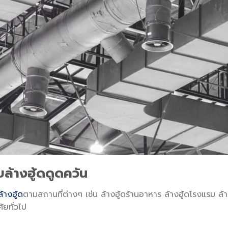
บล้างฮู้ดดูดควัน
ล้างฮู้ด
ตามสถานที่ต่างๆ เช่น ล้างฮู้ดร้านอาหาร ล้างฮู้ดโรงแรม ล้
ัยทั่วไป