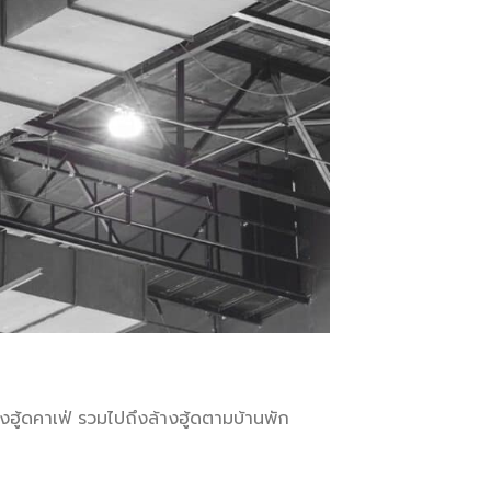
างฮู้ดคาเฟ่ รวมไปถึงล้างฮู้ดตามบ้านพัก