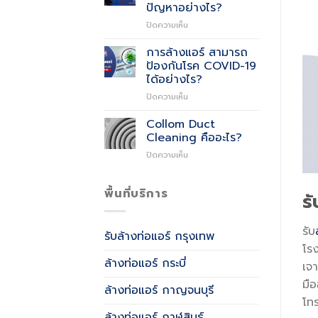
Air
ปัญหาอย่างไร?
Quality)
บน
ปิดความเห็น
คือ
มี
อะไร?
การ
การล้างแอร์ สามารถ
รั่ว
ป้องกันโรค COVID-19
ซึม
ได้อย่างไร?
ที่
บน
ปิดความเห็น
น้ำ
การ
หล่อ
ล้าง
เย็น
Collom Duct
แอร์
เกิด
Cleaning คืออะไร?
สามารถ
จาก
บน
ปิดความเห็น
ป้องกัน
อะไร
Collom
โรค
และ
Duct
COVID-
แก้
Cleaning
พื้นที่บริการ
19
ปัญหา
ร
คือ
ได้
อย่างไร?
อะไร?
อย่างไร?
รับ
รับล้างท่อแอร์ กรุงเทพ
โรง
ล้างท่อแอร์ กระบี่
เจ
มื
ล้างท่อแอร์ กาญจนบุรี
โท
ล้างท่อแอร์ กาฬสินธุ์