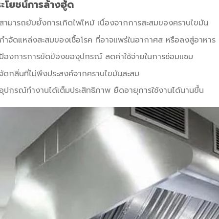
ะโยชน์การล้างฮู้ด
สามารถยับยั้งการเกิดไฟไหม้ เนื่องจากการสะสมของคราบไขมัน
กำจัดแหล่งสะสมของเชื้อโรค ที่อาจแพร่ในอากาศส หรือลงสู่อาหาร
ป้องการการขัดข้องของุปกรณ์ ลดค่าใช้จ่ายในการซ่อมแซม
จัดกลิ่นที่ไม่พึงประสงค์จากคราบไขมันสะสม
อุปกรณ์ทำงานได้เต็มประสิทธิภาพ ยืดอายุการใช้งานได้นานขึ้น