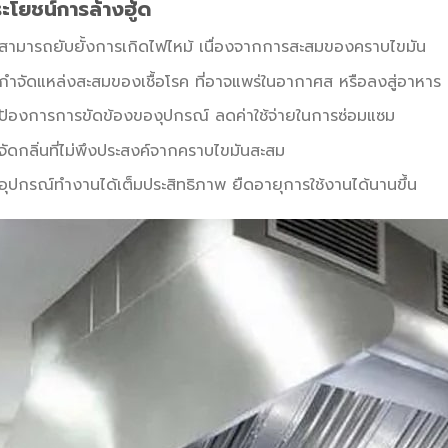
ะโยชน์การล้างฮู้ด
สามารถยับยั้งการเกิดไฟไหม้ เนื่องจากการสะสมของคราบไขมัน
กำจัดแหล่งสะสมของเชื้อโรค ที่อาจแพร่ในอากาศส หรือลงสู่อาหาร
ป้องการการขัดข้องของุปกรณ์ ลดค่าใช้จ่ายในการซ่อมแซม
จัดกลิ่นที่ไม่พึงประสงค์จากคราบไขมันสะสม
อุปกรณ์ทำงานได้เต็มประสิทธิภาพ ยืดอายุการใช้งานได้นานขึ้น