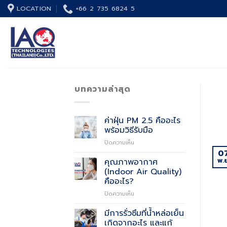
Skip
LOCATION
+66 2 735 6824 5
to
content
บทความล่าสุด
ค่าฝุ่น PM 2.5 คืออะไร
พร้อมวิธีรับมือ
บน
ปิดความเห็น
ค่า
0
ฝุ่น
พ.ย
คุณภาพอากาศ
PM
(Indoor Air Quality)
2.5
คืออะไร?
คือ
บน
ปิดความเห็น
อะไร
คุณภาพ
พร้อม
อากาศ
วิธี
มีการรั่วซึมที่น้ำหล่อเย็น
(Indoor
รับมือ
เกิดจากอะไร และแก้