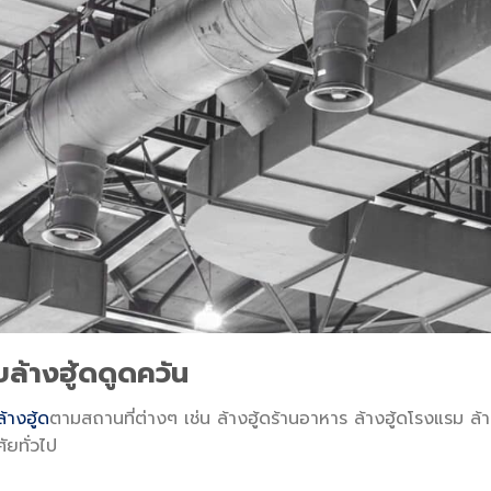
บล้างฮู้ดดูดควัน
ล้างฮู้ด
ตามสถานที่ต่างๆ เช่น ล้างฮู้ดร้านอาหาร ล้างฮู้ดโรงแรม ล้
ัยทั่วไป