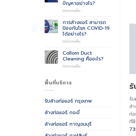
Air
ปัญหาอย่างไร?
Quality)
บน
ปิดความเห็น
คือ
มี
อะไร?
การ
การล้างแอร์ สามารถ
รั่ว
ป้องกันโรค COVID-19
ซึม
ได้อย่างไร?
ที่
บน
ปิดความเห็น
น้ำ
การ
หล่อ
ล้าง
เย็น
Collom Duct
แอร์
เกิด
Cleaning คืออะไร?
สามารถ
จาก
บน
ปิดความเห็น
ป้องกัน
อะไร
Collom
โรค
และ
Duct
COVID-
แก้
Cleaning
พื้นที่บริการ
19
ปัญหา
ร
คือ
ได้
อย่างไร?
อะไร?
อย่างไร?
รับ
รับล้างท่อแอร์ กรุงเทพ
ล้า
ล้างท่อแอร์ กระบี่
ท่
ที
ล้างท่อแอร์ กาญจนบุรี
73
ล้างท่อแอร์ กาฬสินธุ์