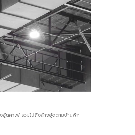
างฮู้ดคาเฟ่ รวมไปถึงล้างฮู้ดตามบ้านพัก