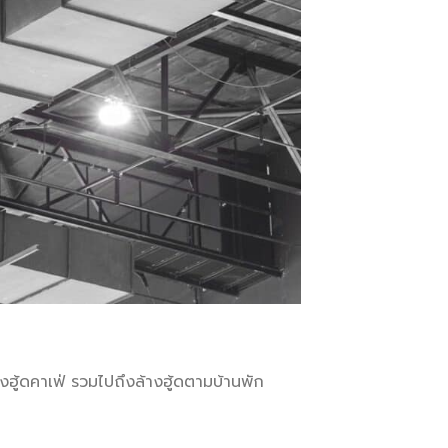
างฮู้ดคาเฟ่ รวมไปถึงล้างฮู้ดตามบ้านพัก