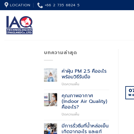
Skip
LOCATION
+66 2 735 6824 5
to
content
บทความล่าสุด
ค่าฝุ่น PM 2.5 คืออะไร
พร้อมวิธีรับมือ
บน
ปิดความเห็น
ค่า
0
ฝุ่น
พ.ย
คุณภาพอากาศ
PM
(Indoor Air Quality)
2.5
คืออะไร?
คือ
บน
ปิดความเห็น
อะไร
คุณภาพ
พร้อม
อากาศ
วิธี
มีการรั่วซึมที่น้ำหล่อเย็น
(Indoor
รับมือ
เกิดจากอะไร และแก้