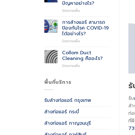
Air
ปัญหาอย่างไร?
Quality)
บน
ปิดความเห็น
คือ
มี
อะไร?
การ
การล้างแอร์ สามารถ
รั่ว
ป้องกันโรค COVID-19
ซึม
ได้อย่างไร?
ที่
บน
ปิดความเห็น
น้ำ
การ
หล่อ
ล้าง
เย็น
Collom Duct
แอร์
เกิด
Cleaning คืออะไร?
สามารถ
จาก
บน
ปิดความเห็น
ป้องกัน
อะไร
Collom
โรค
และ
Duct
COVID-
แก้
Cleaning
พื้นที่บริการ
19
ปัญหา
รั
คือ
ได้
อย่างไร?
อะไร?
อย่างไร?
รับ
รับล้างท่อแอร์ กรุงเทพ
ล้า
ล้างท่อแอร์ กระบี่
ท่
ที
ล้างท่อแอร์ กาญจนบุรี
73
ล้างท่อแอร์ กาฬสินธุ์