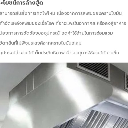
ะโยชน์การล้างฮู้ด
สามารถยับยั้งการเกิดไฟไหม้ เนื่องจากการสะสมของคราบไขมัน
กำจัดแหล่งสะสมของเชื้อโรค ที่อาจแพร่ในอากาศส หรือลงสู่อาหาร
ป้องการการขัดข้องของุปกรณ์ ลดค่าใช้จ่ายในการซ่อมแซม
จัดกลิ่นที่ไม่พึงประสงค์จากคราบไขมันสะสม
อุปกรณ์ทำงานได้เต็มประสิทธิภาพ ยืดอายุการใช้งานได้นานขึ้น