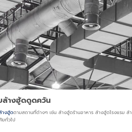
บล้างฮู้ดดูดควัน
ล้างฮู้ด
ตามสถานที่ต่างๆ เช่น ล้างฮู้ดร้านอาหาร ล้างฮู้ดโรงแรม ล้
ัยทั่วไป