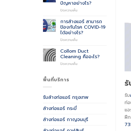
Air
ปัญหาอย่างไร?
Quality)
บน
ปิดความเห็น
คือ
มี
อะไร?
การ
การล้างแอร์ สามารถ
รั่ว
ป้องกันโรค COVID-19
ซึม
ได้อย่างไร?
ที่
บน
ปิดความเห็น
น้ำ
การ
หล่อ
ล้าง
เย็น
Collom Duct
แอร์
เกิด
Cleaning คืออะไร?
สามารถ
จาก
บน
ปิดความเห็น
ป้องกัน
อะไร
Collom
โรค
และ
Duct
COVID-
แก้
Cleaning
พื้นที่บริการ
19
ปัญหา
ร
คือ
ได้
อย่างไร?
อะไร?
อย่างไร?
รับ
รับล้างท่อแอร์ กรุงเทพ
ท่อ
ล้างท่อแอร์ กระบี่
แอ
ฝึ
ล้างท่อแอร์ กาญจนบุรี
73
ล้างท่อแอร์ กาฬสินธุ์