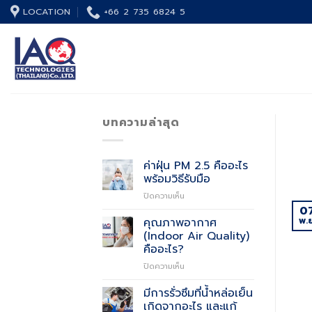
Skip
LOCATION
+66 2 735 6824 5
to
content
บทความล่าสุด
ค่าฝุ่น PM 2.5 คืออะไร
พร้อมวิธีรับมือ
บน
ปิดความเห็น
ค่า
0
ฝุ่น
พ.ย
คุณภาพอากาศ
PM
(Indoor Air Quality)
2.5
คืออะไร?
คือ
บน
ปิดความเห็น
อะไร
คุณภาพ
พร้อม
อากาศ
วิธี
มีการรั่วซึมที่น้ำหล่อเย็น
(Indoor
รับมือ
เกิดจากอะไร และแก้