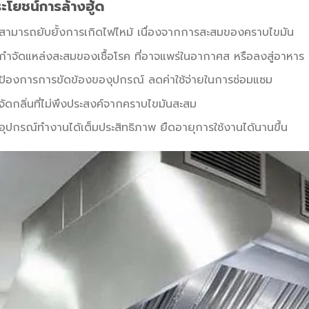
ะโยชน์การล้างฮู้ด
สามารถยับยั้งการเกิดไฟไหม้ เนื่องจากการสะสมของคราบไขมัน
กำจัดแหล่งสะสมของเชื้อโรค ที่อาจแพร่ในอากาศส หรือลงสู่อาหาร
ป้องการการขัดข้องของุปกรณ์ ลดค่าใช้จ่ายในการซ่อมแซม
จัดกลิ่นที่ไม่พึงประสงค์จากคราบไขมันสะสม
อุปกรณ์ทำงานได้เต็มประสิทธิภาพ ยืดอายุการใช้งานได้นานขึ้น