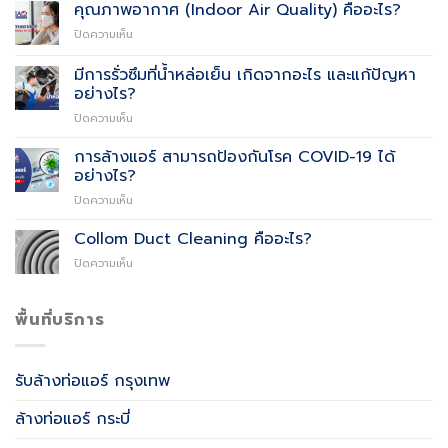
ฝุ่น
คุณภาพอากาศ (Indoor Air Quality) คืออะไร?
PM
บน
ปิดความเห็น
2.5
คุณภาพ
คือ
อากาศ
อะไร
มีการรั่วซึมที่น้ำหล่อเย็น เกิดจากอะไร และแก้ปัญหา
(Indoor
พร้อม
อย่างไร?
Air
วิธี
บน
ปิดความเห็น
Quality)
รับมือ
มี
คือ
การ
อะไร?
การล้างแอร์ สามารถป้องกันโรค COVID-19 ได้
รั่ว
อย่างไร?
ซึม
บน
ปิดความเห็น
ที่
การ
น้ำ
ล้าง
Collom Duct Cleaning คืออะไร?
หล่อ
แอร์
เย็น
บน
ปิดความเห็น
สามารถ
เกิด
Collom
ป้องกัน
จาก
Duct
โรค
อะไร
Cleaning
พื้นที่บริการ
COVID-
และ
คือ
19
แก้
อะไร?
ได้
ปัญหา
อย่างไร?
อย่างไร?
รับล้างท่อแอร์ กรุงเทพ
ล้างท่อแอร์ กระบี่