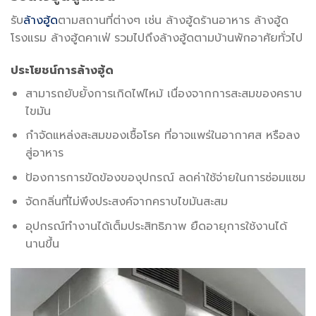
รับ
ล้างฮู้ด
ตามสถานที่ต่างๆ เช่น ล้างฮู้ดร้านอาหาร ล้างฮู้ด
โรงแรม ล้างฮู้ดคาเฟ่ รวมไปถึงล้างฮู้ดตามบ้านพักอาศัยทั่วไป
ประโยชน์การล้างฮู้ด
สามารถยับยั้งการเกิดไฟไหม้ เนื่องจากการสะสมของคราบ
ไขมัน
กำจัดแหล่งสะสมของเชื้อโรค ที่อาจแพร่ในอากาศส หรือลง
สู่อาหาร
ป้องการการขัดข้องของุปกรณ์ ลดค่าใช้จ่ายในการซ่อมแซม
จัดกลิ่นที่ไม่พึงประสงค์จากคราบไขมันสะสม
อุปกรณ์ทำงานได้เต็มประสิทธิภาพ ยืดอายุการใช้งานได้
นานขึ้น